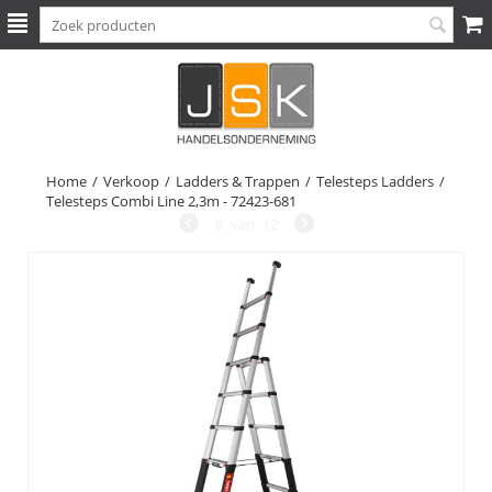
Home
/
Verkoop
/
Ladders & Trappen
/
Telesteps Ladders
/
Telesteps Combi Line 2,3m - 72423-681
8
van
12