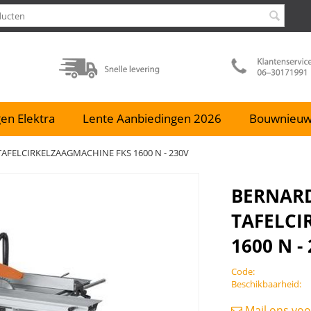
en Elektra
Lente Aanbiedingen 2026
Bouwnieu
AFELCIRKELZAAGMACHINE FKS 1600 N - 230V
BERNAR
TAFELCI
1600 N -
Code:
Beschikbaarheid:
Mail ons voo