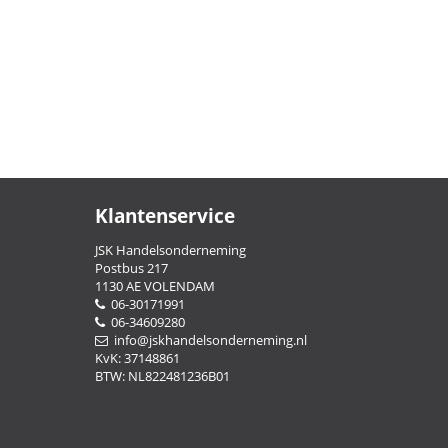
Klantenservice
JSK Handelsonderneming
Postbus 217
1130 AE VOLENDAM
06-30171991
06-34609280
info@jskhandelsonderneming.nl
KvK: 37148861
BTW: NL822481236B01