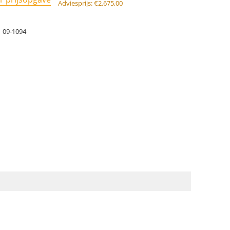
Adviesprijs:
€
2.675,00
09-1094