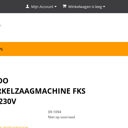
Mijn Account
Winkelwagen is leeg
ws
DO
RKELZAAGMACHINE FKS
 230V
09-1094
Niet op voorraad
r prijsopgave