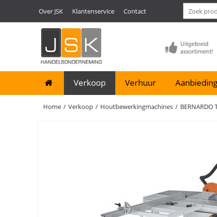
Over JSK
Klantenservice
Contact
Verkoop
Verhuur
Aanbieding
Home
/
Verkoop
/
Houtbewerkingmachines
/
BERNARDO T