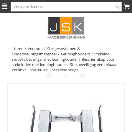
Home
/
Verkoop
/
Steigersystemen &
Ondersteuningsmateriaal
/
Leuninghouders
/
Stekeind-
stootvalbeveiliger met leuninghouder | Beschermkap voor
stekeinden met leuninghouder | Stekbeveiliging verstelbaar
verzinkt | 650100266 | Stekeindbeugel
23
van
36