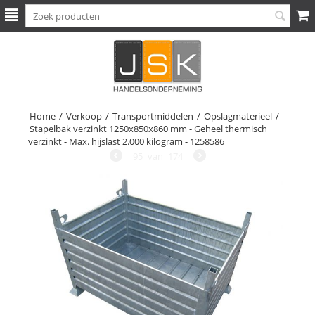
Home
/
Verkoop
/
Transportmiddelen
/
Opslagmaterieel
/
Stapelbak verzinkt 1250x850x860 mm - Geheel thermisch
verzinkt - Max. hijslast 2.000 kilogram - 1258586
95
van
174