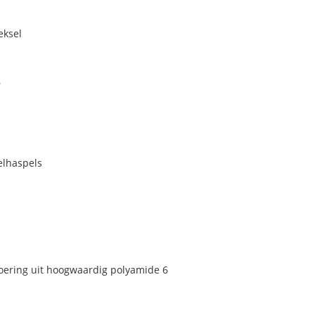
eksel
6
elhaspels
voering uit hoogwaardig polyamide 6