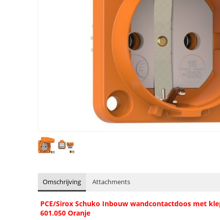
Omschrijving
Attachments
PCE/Sirox Schuko Inbouw wandcontactdoos met klep P
601.050 Oranje