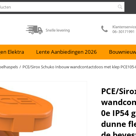
en Elektra
Lente Aanbiedingen 2026
Bouwnieu
elhaspels
/
PCE/Sirox Schuko Inbouw wandcontactdoos met klep PCE105-0e 
PCE/Siro
wandcont
0e IP54 
dunne fl
de beves