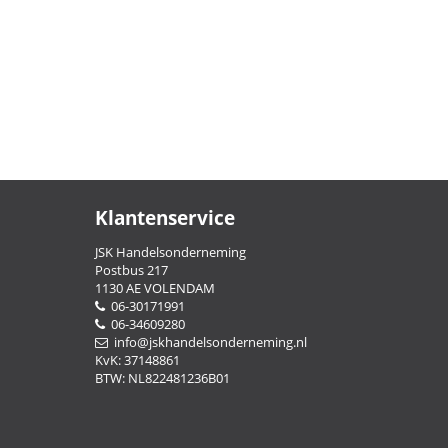
Klantenservice
JSK Handelsonderneming
Postbus 217
1130 AE VOLENDAM
06-30171991
06-34609280
info@jskhandelsonderneming.nl
KvK: 37148861
BTW: NL822481236B01