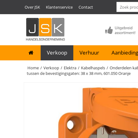
Over JSK
Klantenservice
Contact
Verkoop
Verhuur
Aanbieding
Home
/
Verkoop
/
Elektra
/
Kabelhaspels
/
Onderdelen kab
tussen de bevestigingsgaten: 38 x 38 mm, 601.050 Oranje