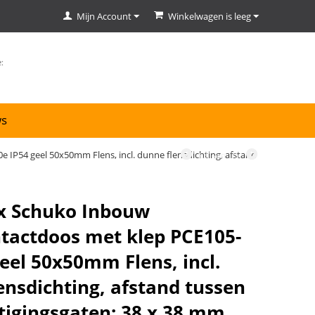
Mijn Account
Winkelwagen is leeg
ws
IP54 geel 50x50mm Flens, incl. dunne flensdichting, afstand
63
van
75
x Schuko Inbouw
actdoos met klep PCE105-
geel 50x50mm Flens, incl.
ensdichting, afstand tussen
tigingsgaten: 38 x 38 mm,