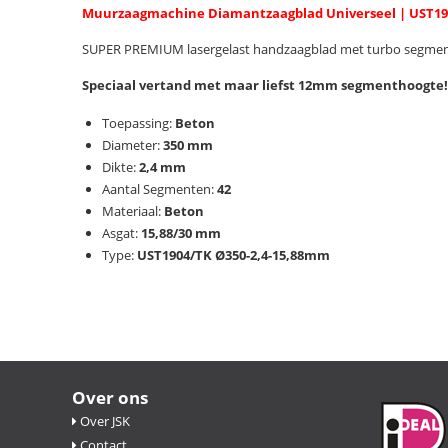
Muurzaagmachine Diamantzaagblad Universeel | UST190
SUPER PREMIUM lasergelast handzaagblad met turbo segmen
Speciaal vertand met maar liefst 12mm segmenthoogte!
Toepassing:
Beton
Diameter:
350 mm
Dikte:
2,4 mm
Aantal Segmenten:
42
Materiaal:
Beton
Asgat:
15,88/30
mm
Type:
UST1904/TK Ø350-2,4-15,88mm
Over ons
Over JSK
Contact