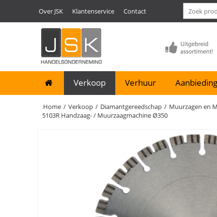
Over JSK
Klantenservice
Contact
Verkoop
Verhuur
Aanbieding
Home
/
Verkoop
/
Diamantgereedschap
/
Muurzagen en Mo
5103R Handzaag- / Muurzaagmachine Ø350