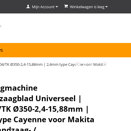
Mijn Account
Winkelwagen is leeg
ws
04/TK Ø350-2,4-15,88mm | 2,4mm type Cayenne voor Makita
12
van
13
gmachine
aagblad Universeel |
/TK Ø350-2,4-15,88mm |
ype Cayenne voor Makita
ndzaag- /