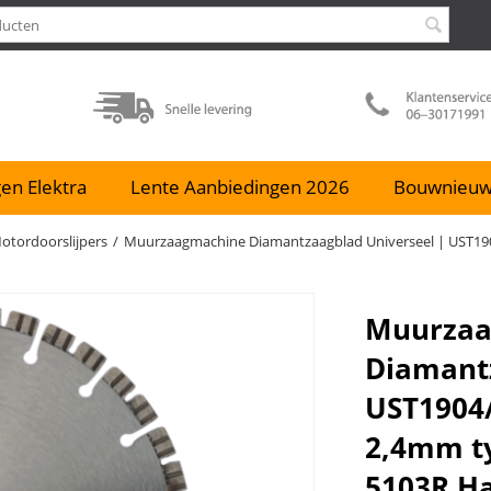
en Elektra
Lente Aanbiedingen 2026
Bouwnieu
tordoorslijpers
/
Muurzaagmachine Diamantzaagblad Universeel | UST19
Muurzaa
Diamantz
UST1904
2,4mm t
5103R Ha