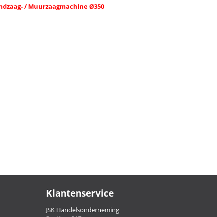
andzaag- / Muurzaagmachine Ø350
Klantenservice
JSK Handelsonderneming