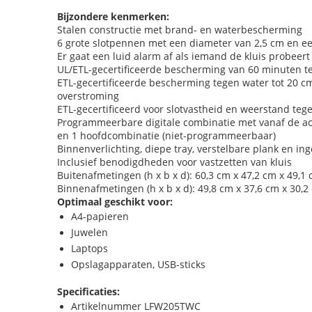
Bijzondere kenmerken:
Stalen constructie met brand- en waterbescherming
6 grote slotpennen met een diameter van 2,5 cm en e
Er gaat een luid alarm af als iemand de kluis probeert
UL/ETL-gecertificeerde bescherming van 60 minuten teg
ETL-gecertificeerde bescherming tegen water tot 20
overstroming
ETL-gecertificeerd voor slotvastheid en weerstand teg
Programmeerbare digitale combinatie met vanaf de ach
en 1 hoofdcombinatie (niet-programmeerbaar)
Binnenverlichting, diepe tray, verstelbare plank en i
Inclusief benodigdheden voor vastzetten van kluis
Buitenafmetingen (h x b x d): 60,3 cm x 47,2 cm x 49,1
Binnenafmetingen (h x b x d): 49,8 cm x 37,6 cm x 30,2
Optimaal geschikt voor:
A4-papieren
Juwelen
Laptops
Opslagapparaten, USB-sticks
Specificaties:
Artikelnummer LFW205TWC