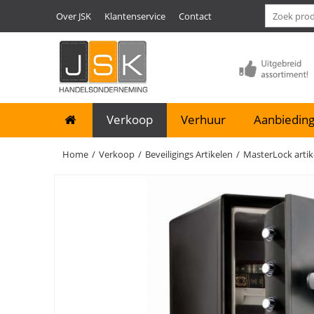
Over JSK
Klantenservice
Contact
Verkoop
Verhuur
Aanbieding
Home
/
Verkoop
/
Beveiligings Artikelen
/
MasterLock artik