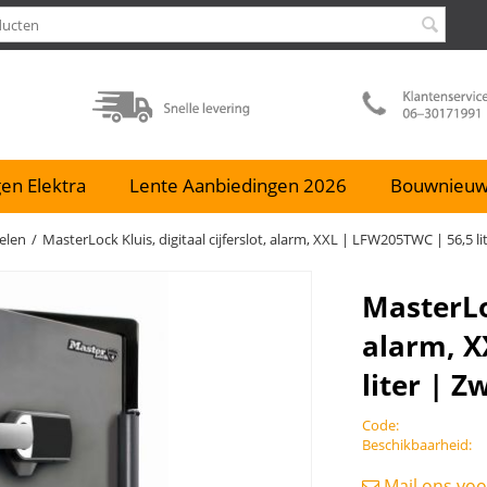
en Elektra
Lente Aanbiedingen 2026
Bouwnieu
elen
/
MasterLock Kluis, digitaal cijferslot, alarm, XXL | LFW205TWC | 56,5 li
MasterLoc
alarm, X
liter | Z
Code:
Beschikbaarheid:
Mail ons voo