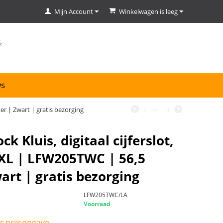
Mijn Account
Winkelwagen is leeg
ws
ter | Zwart | gratis bezorging
6
van
14
k Kluis, digitaal cijferslot,
XL | LFW205TWC | 56,5
wart | gratis bezorging
LFW205TWC/LA
Voorraad
r prijsopgave