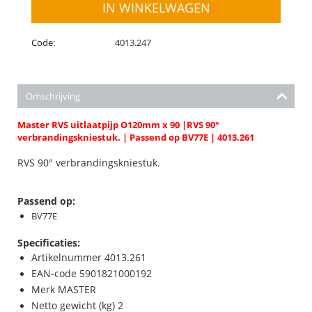
IN WINKELWAGEN
Code:
4013.247
Omschrijving
Master RVS uitlaatpijp O120mm x 90 |RVS 90°
verbrandingskniestuk. | Passend op BV77E | 4013.261
RVS 90° verbrandingskniestuk.
Passend op:
BV77E
Specificaties:
Artikelnummer 4013.261
EAN-code 5901821000192
Merk MASTER
Netto gewicht (kg) 2