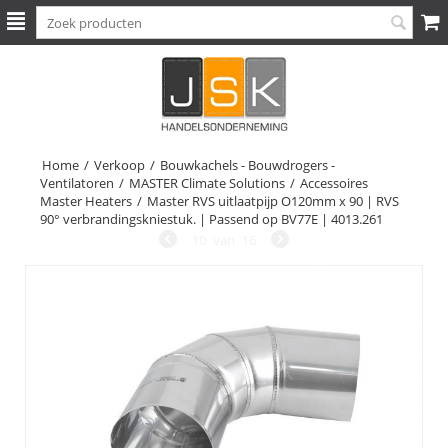
Home
/
Verkoop
/
Bouwkachels - Bouwdrogers -
Ventilatoren
/
MASTER Climate Solutions
/
Accessoires
Master Heaters
/
Master RVS uitlaatpijp O120mm x 90 | RVS
90° verbrandingskniestuk. | Passend op BV77E | 4013.261
10
van
16