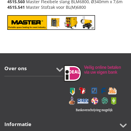
4515.560
Master Flexibele slang BLM6800, Ø340mm x 7,6m
4515.541
Master Stofzak voor BL(M)6800
Over ons
Informatie