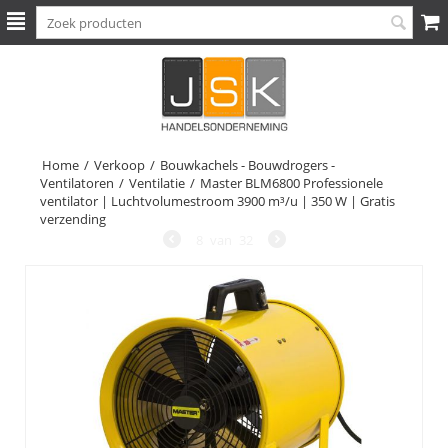
Home
/
Verkoop
/
Bouwkachels - Bouwdrogers -
Ventilatoren
/
Ventilatie
/
Master BLM6800 Professionele
ventilator | Luchtvolumestroom 3900 m³/u | 350 W | Gratis
verzending
8
van
32