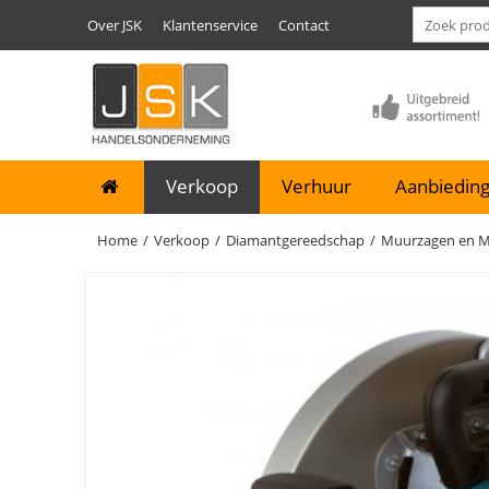
Over JSK
Klantenservice
Contact
Verkoop
Verhuur
Aanbieding
Home
/
Verkoop
/
Diamantgereedschap
/
Muurzagen en Mo