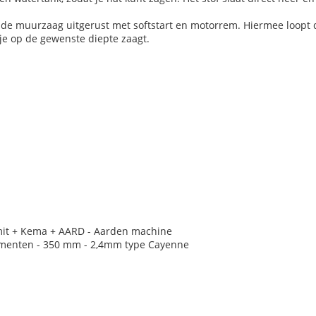
de muurzaag uitgerust met softstart en motorrem. Hiermee loopt de
f je op de gewenste diepte zaagt.
imit + Kema + AARD - Aarden machine
gmenten - 350 mm - 2,4mm type Cayenne