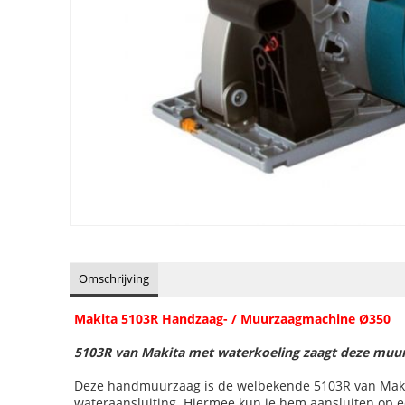
Omschrijving
Makita 5103R Handzaag- / Muurzaagmachine Ø350
5103R van Makita met waterkoeling zaagt deze muu
Deze handmuurzaag is de welbekende 5103R van Makita 
wateraansluiting. Hiermee kun je hem aansluiten op een