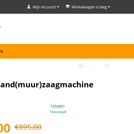
Mijn Account
Winkelwagen is leeg
ws
9
van
13
hand(muur)zaagmachine
7354001
Voorraad
00
€
895,00