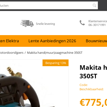
en Elektra
Lente Aanbiedingen 2026
Bouwnieu
tordoorslijpers
/
Makita hand(muur)zaagmachine 350ST
Besparing 13%
Makita 
350ST
Code:
Beschikbaarheid:
€
775,