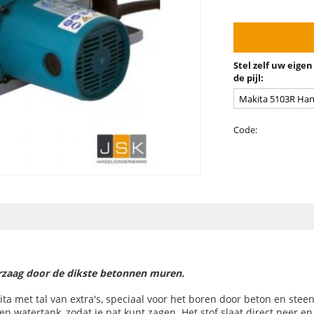
Stel zelf uw eigen
de pijl:
Code:
rzaag door de dikste betonnen muren.
met tal van extra's, speciaal voor het boren door beton en steen
 watertank, zodat je nat kunt zagen. Het stof slaat direct neer en