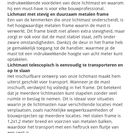
indrukwekkende voordelen van deze lichtmast en waarom
hij een must-have is voor elke bouwprofessional.
Lichmast met stevig en duurzaam metalen frame
Een van de kenmerken die onze lichtmast onderscheidt, is
het hoogwaardige metalen frame waarin de mast is
verwerkt. Dit frame biedt niet alleen extra stevigheid, maar
zorgt er ook voor dat de mast stabiel staat, zelfs onder
zware omstandigheden. Dankzij de deur in het frame heb
je gemakkelijk toegang tot de handlier, waarmee je de
mast tot een indrukwekkende hoogte van acht meter kunt
optakelen.
Lichtmast telescopisch is eenvoudig te transporteren en
op te slaan
Het inschuifbare ontwerp van onze lichtmast maakt hem
uiterst geschikt voor transport. Wanneer je de mast
inschuift, verdwijnt hij volledig in het frame. Dit betekent
dat je meerdere lichtmasten kunt stapelen zonder veel
ruimte in beslag te nemen. Dit is ideaal voor situaties
waarin je de lichtmasten naar verschillende locaties moet
verplaatsen, zoals nachtelijke wegwerkzaamheden of
bouwprojecten op meerdere locaties. Het stalen frame is
1,2x1,2 meter breed en voorzien van metalen balken,
waardoor het transport met een heftruck een fluitje van
een cent is.