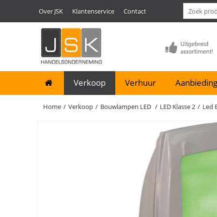
Over JSK
Klantenservice
Contact
Verkoop
Verhuur
Aanbieding
Home
/
Verkoop
/
Bouwlampen LED
/
LED Klasse 2
/
Led 