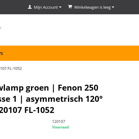
Mijn Account
Winkelwagen is leeg
ws
107 FL-1052
lamp groen | Fenon 250
sse 1 | asymmetrisch 120°
20107 FL-1052
120107
Voorraad