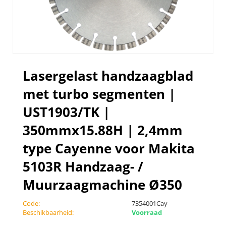
Lasergelast handzaagblad
met turbo segmenten |
UST1903/TK |
350mmx15.88H | 2,4mm
type Cayenne voor Makita
5103R Handzaag- /
Muurzaagmachine Ø350
Code:
7354001Cay
Beschikbaarheid:
Voorraad