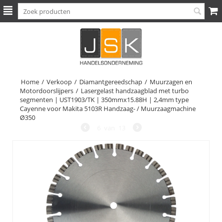
Home
/
Verkoop
/
Diamantgereedschap
/
Muurzagen en
Motordoorslijpers
/
Lasergelast handzaagblad met turbo
segmenten | UST1903/TK | 350mmx15.88H | 2,4mm type
Cayenne voor Makita 5103R Handzaag- / Muurzaagmachine
Ø350
6
van
13