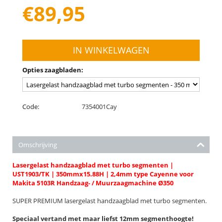
€
89,95
IN WINKELWAGEN
Opties zaagbladen:
Code:
7354001Cay
Omschrijving
Lasergelast handzaagblad met turbo segmenten |
UST1903/TK | 350mmx15.88H | 2,4mm type Cayenne voor
Makita 5103R Handzaag- / Muurzaagmachine Ø350
SUPER PREMIUM lasergelast handzaagblad met turbo segmenten.
Speciaal vertand met maar liefst 12mm segmenthoogte!