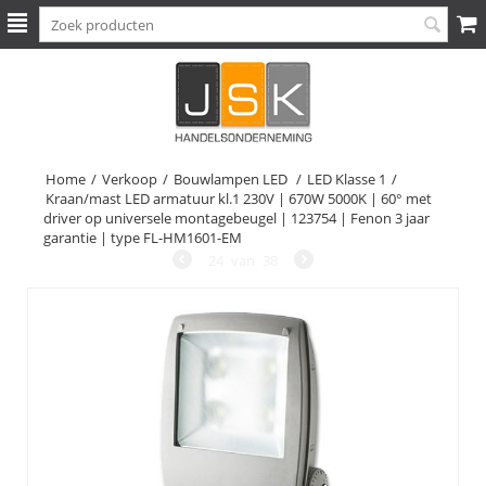
Home
/
Verkoop
/
Bouwlampen LED
/
LED Klasse 1
/
Kraan/mast LED armatuur kl.1 230V | 670W 5000K | 60° met
driver op universele montagebeugel | 123754 | Fenon 3 jaar
garantie | type FL-HM1601-EM
24
van
38