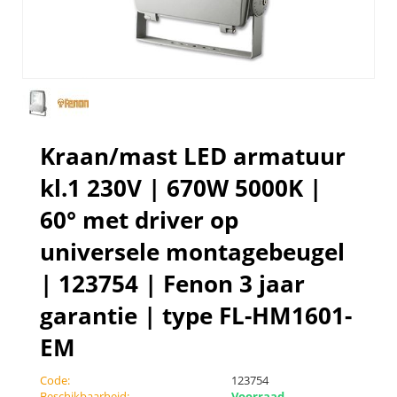
Kraan/mast LED armatuur
kl.1 230V | 670W 5000K |
60° met driver op
universele montagebeugel
| 123754 | Fenon 3 jaar
garantie | type FL-HM1601-
EM
Code:
123754
Beschikbaarheid:
Voorraad