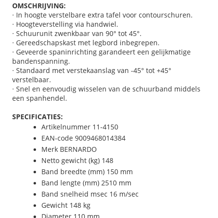
OMSCHRIJVING:
· In hoogte verstelbare extra tafel voor contourschuren.
· Hoogteverstelling via handwiel.
· Schuurunit zwenkbaar van 90° tot 45°.
· Gereedschapskast met legbord inbegrepen.
· Geveerde spaninrichting garandeert een gelijkmatige
bandenspanning.
· Standaard met verstekaanslag van -45° tot +45°
verstelbaar.
· Snel en eenvoudig wisselen van de schuurband middels
een spanhendel.
SPECIFICATIES:
Artikelnummer 11-4150
EAN-code 9009468014384
Merk BERNARDO
Netto gewicht (kg) 148
Band breedte (mm) 150 mm
Band lengte (mm) 2510 mm
Band snelheid msec 16 m/sec
Gewicht 148 kg
Diameter 110 mm