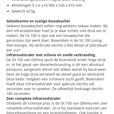
Afmetingen (l x b x h) 900 x 530 x 810 mm
Gewicht 42 kg
Geluidsarme en zuinige bouwkachel
Gewone bouwkachels willen nog weleens lawaai maken. Bij
een infraroodstraler hoef je je daar echter niet druk om te
maken. De SX 100 is dan ook een bouwkachel die
geruisloos zijn werk doet. Bovendien is de SX 100 zuinig
met energie. Hij verbruikt slechts 2 kilo diesel of petroleum
per uur!
Infraroodstraler met schone en snelle verbranding
De SX 100 van Oklima spuit de brandstof onder hoge druk
in. In het geval van dieselverbranding is dit een absoluut
pluspunt, aangezien diesel iets dikker wordt bij koud weer.
Door de hoge druk vernevelt de diesel goed en verbrandt
deze beter, hetgeen een schonere lucht geeft. Bovendien
hoeft deze infraroodstraler voor gebruik slechts vijf
seconden voor te spoelen. De afkoeltijd bedraagt slechts
180 seconden.
Zeer complete infraroodstraler
Ondanks de scherpe prijs is de SX 100 van Oklima een zeer
complete infraroodstraler. Zo is hij standaard voorzien van
fotocelbeveiliging en een brandstofmeter. Ook handig is