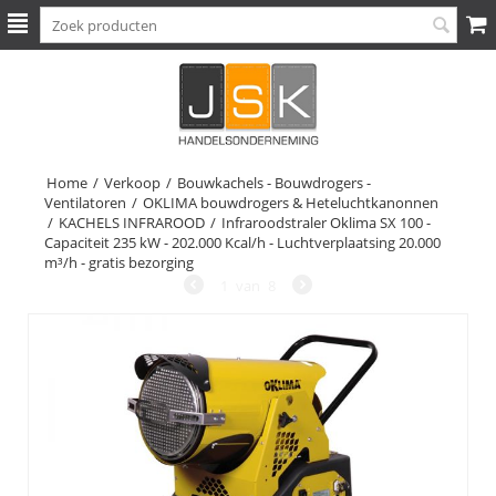
Home
/
Verkoop
/
Bouwkachels - Bouwdrogers -
Ventilatoren
/
OKLIMA bouwdrogers & Heteluchtkanonnen
/
KACHELS INFRAROOD
/
Infraroodstraler Oklima SX 100 -
Capaciteit 235 kW - 202.000 Kcal/h - Luchtverplaatsing 20.000
m³/h - gratis bezorging
1
van
8