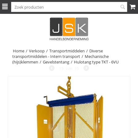
Home
/
Verkoop
/
Transportmiddelen
/
Diverse
transportmiddelen - Intern transport
/
Mechanische
(hijs)klemmen
/
Gevelstentang
/
Hulotang type TKT - 6VU
15
van
15