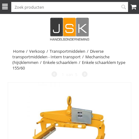
Home
/
Verkoop
/
Transportmiddelen
/
Diverse
transportmiddelen - Intern transport
/
Mechanische
(hijs)klemmen
/
Enkele schaarklem
/
Enkele schaarklem type
155/60
1
van
5