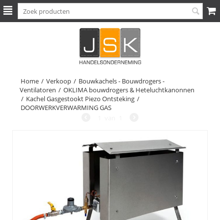
Home
/
Verkoop
/
Bouwkachels - Bouwdrogers -
Ventilatoren
/
OKLIMA bouwdrogers & Heteluchtkanonnen
/
Kachel Gasgestookt Piezo Ontsteking
/
DOORWERKVERWARMING GAS
1
van
1