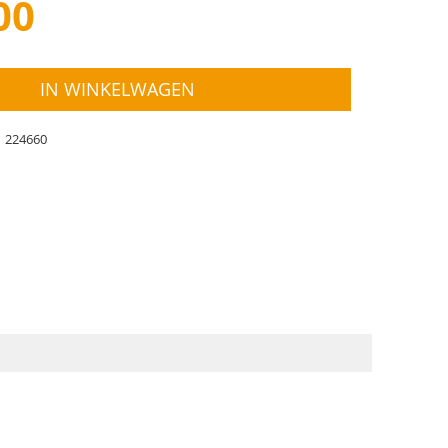
00
IN WINKELWAGEN
224660