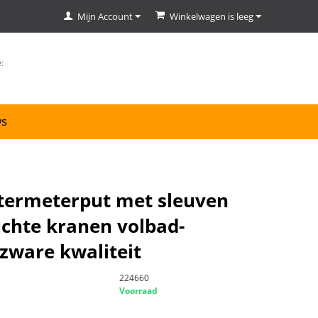
Mijn Account
Winkelwagen is leeg
ws
ermeterput met sleuven
uchte kranen volbad-
 zware kwaliteit
224660
Voorraad