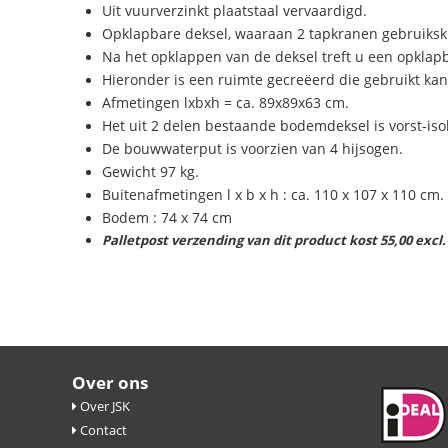
Uit vuurverzinkt plaatstaal vervaardigd.
Opklapbare deksel, waaraan 2 tapkranen gebruikskla
Na het opklappen van de deksel treft u een opklapb
Hieronder is een ruimte gecreëerd die gebruikt kan
Afmetingen lxbxh = ca. 89x89x63 cm.
Het uit 2 delen bestaande bodemdeksel is vorst-i
De bouwwaterput is voorzien van 4 hijsogen.
Gewicht 97 kg.
Buitenafmetingen l x b x h : ca. 110 x 107 x 110 cm.
Bodem : 74 x 74 cm
Palletpost verzending van dit product kost 55,00 exc
Over ons
Over JSK
Contact