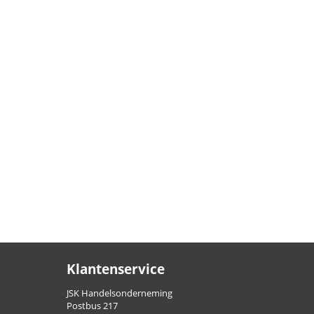
Klantenservice
JSK Handelsonderneming
Postbus 217