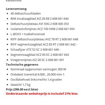
kabelbreuk
Leveromvang
40 deltaschuurbladen
BIM invalzaagblad AIZ 28 EB 2 608 661 644
Deltaschuurplateau AVI 93G 2 608 000 353
Isolatiestofsnijmes ACZ 100 SWB 2 608 661 693
L-BOXX + toebehorenset
RIFF deltaschuurplateau AVZ 78 RT 2 608 661 648
RIFF segmentzaagblad ACZ 85 RT 2 608 661 642 -
Schaafijzer ATZ 52 SC 2 608 661 646 -
Segmentzaagblad ACZ 85 EC 2 608 661 643
Voegensnijmes AIZ 28 SC 2 608 661 691
Technische gegevens
Nominaal opgenomen vermogen 300 W
Onbelast toerental 8.000 , 20.000 min-1
Oscillatiehoek links/rechts 1,4 graden
Gewicht 1,7 kg
Prijs (299,00 excl.btw)
Onderstaande websiteprijs is inclusief 21% btw.