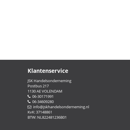
Klantenservice
JSK Handelsonderneming
Postbus 217
1130 AE VOLENDAM
06-30171991
06-34609280
info@jskhandelsonderneming.nl
KvK: 37148861
BTW: NL822481236B01