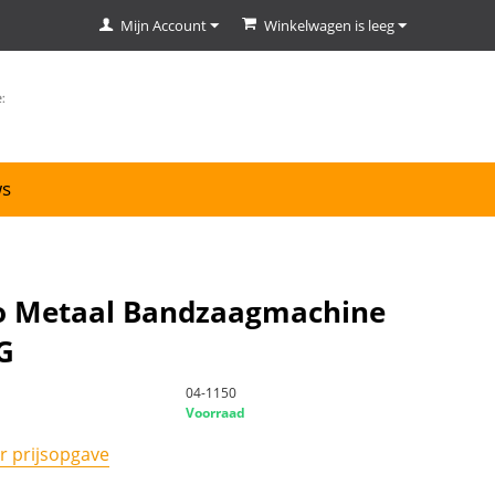
Mijn Account
Winkelwagen is leeg
ws
o Metaal Bandzaagmachine
G
04-1150
Voorraad
r prijsopgave