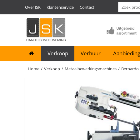
Over JSK
Klantenservice
Contact
Verkoop
Verhuur
Aanbieding
Home
/
Verkoop
/
Metaalbewerkingsmachines
/
Bernardo