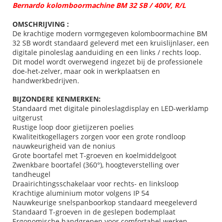
Bernardo kolomboormachine BM 32 SB / 400V, R/L
OMSCHRIJVING :
De krachtige modern vormgegeven kolomboormachine BM
32 SB wordt standaard geleverd met een kruislijnlaser, een
digitale pinoleslag aanduiding en een links / rechts loop.
Dit model wordt overwegend ingezet bij de professionele
doe-het-zelver, maar ook in werkplaatsen en
handwerkbedrijven.
BIJZONDERE KENMERKEN:
Standaard met digitale pinoleslagdisplay en LED-werklamp
uitgerust
Rustige loop door gietijzeren poelies
Kwaliteitkogellagers zorgen voor een grote rondloop
nauwkeurigheid van de nonius
Grote boortafel met T-groeven en koelmiddelgoot
Zwenkbare boortafel (360°), hoogteverstelling over
tandheugel
Draairichtingsschakelaar voor rechts- en linksloop
Krachtige aluminium motor volgens IP 54
Nauwkeurige snelspanboorkop standaard meegeleverd
Standaard T-groeven in de geslepen bodemplaat
Ergonomische handgrepen voor comfortabel werken