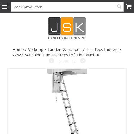
Home
/
Verkoop
/
Ladders & Trappen
/
Telesteps Ladders
/
72527-541 Zoldertrap Telesteps Loft Line Maxi 10
5
van
12