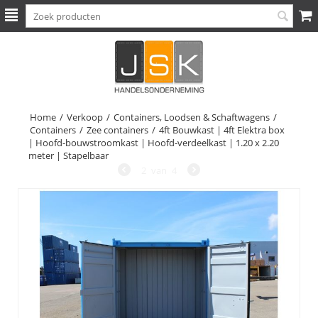
Home
/
Verkoop
/
Containers, Loodsen & Schaftwagens
/
Containers
/
Zee containers
/
4ft Bouwkast | 4ft Elektra box
| Hoofd-bouwstroomkast | Hoofd-verdeelkast | 1.20 x 2.20
meter | Stapelbaar
2
van
4