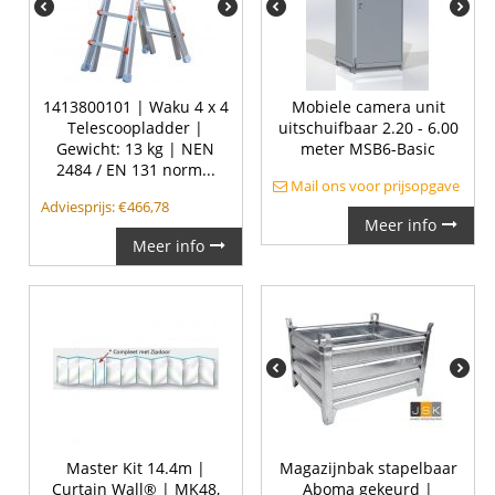
1413800101 | Waku 4 x 4
Mobiele camera unit
Telescoopladder |
uitschuifbaar 2.20 - 6.00
Gewicht: 13 kg | NEN
meter MSB6-Basic
2484 / EN 131 norm...
Mail ons voor prijsopgave
Adviesprijs:
€
466,78
Meer info
Meer info
Master Kit 14.4m |
Magazijnbak stapelbaar
Curtain Wall® | MK48,
Aboma gekeurd |