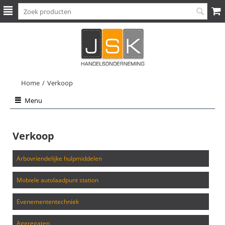
Home
/
Verkoop
Menu
Verkoop
arbovriendelijke hulpmiddelen
mobiele autolaadpunt station
evenemententechniek
aggregaten