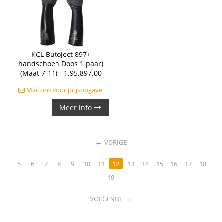
KCL Butoject 897+
handschoen Doos 1 paar)
(Maat 7-11) - 1.95.897.00
Mail ons voor prijsopgave
Meer info
←
VORIGE
5
6
7
8
9
10
11
12
13
14
15
16
17
18
19
→
VOLGENDE