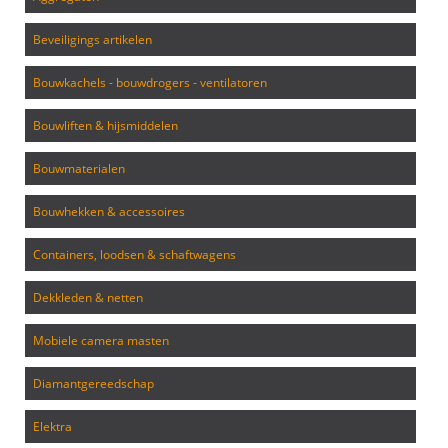
beveiligings artikelen
bouwkachels - bouwdrogers - ventilatoren
bouwliften & hijsmiddelen
bouwmaterialen
bouwhekken & accessoires
containers, loodsen & schaftwagens
dekkleden & netten
mobiele camera masten
diamantgereedschap
elektra