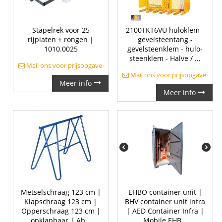
Stapelrek voor 25
2100TKT6VU huloklem -
rijplaten + rongen |
gevelsteentang -
1010.0025
gevelsteenklem - hulo-
steenklem - Halve / ...
Mail ons voor prijsopgave
Mail ons voor prijsopgave
Meer info
Meer info
Metselschraag 123 cm |
EHBO container unit |
Klapschraag 123 cm |
BHV container unit infra
Opperschraag 123 cm |
| AED Container Infra |
opklapbaar | Ab...
Mobile EHB...