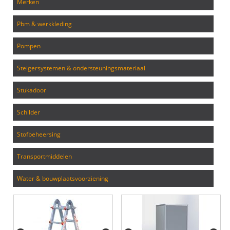
merken
pbm & werkkleding
pompen
steigersystemen & ondersteuningsmateriaal
stukadoor
schilder
stofbeheersing
transportmiddelen
water & bouwplaatsvoorziening