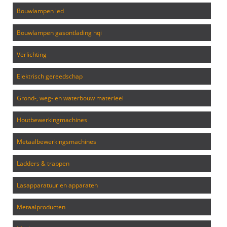
bouwlampen led
bouwlampen gasontlading hqi
verlichting
elektrisch gereedschap
grond-, weg- en waterbouw materieel
houtbewerkingmachines
metaalbewerkingsmachines
ladders & trappen
lasapparatuur en apparaten
metaalproducten