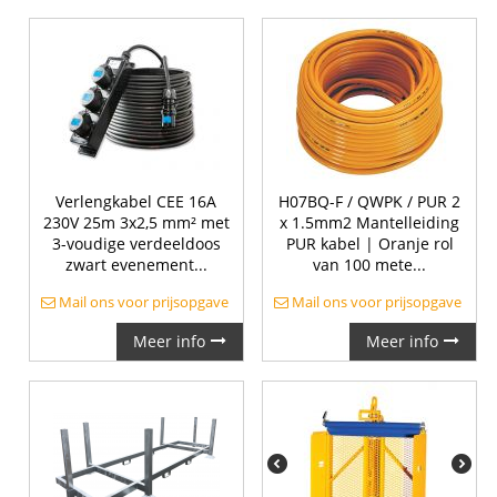
Verlengkabel CEE 16A
H07BQ-F / QWPK / PUR 2
230V 25m 3x2,5 mm² met
x 1.5mm2 Mantelleiding
3-voudige verdeeldoos
PUR kabel | Oranje rol
zwart evenement...
van 100 mete...
Mail ons voor prijsopgave
Mail ons voor prijsopgave
Meer info
Meer info