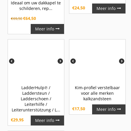
Ideaal om uw dakkapel te
€
24,50
schilderen, rep...
Meer info
€
64,50
€
69,50
Meer info
LadderHulp℗ /
Kim-profiel verstelbaar
Laddersteun /
voor alle merken
Ladderschoen /
kalkzandsteen
Leiterhilfe /
€
17,50
Meer info
Leiterunterstützung / L...
€
29,95
Meer info