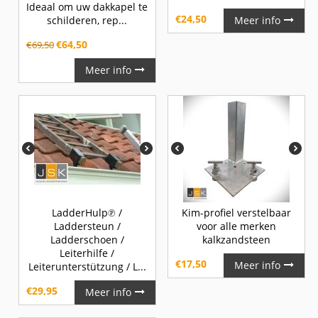
Ideaal om uw dakkapel te
€
24,50
schilderen, rep...
Meer info
€
64,50
€
69,50
Meer info
LadderHulp℗ /
Kim-profiel verstelbaar
Laddersteun /
voor alle merken
Ladderschoen /
kalkzandsteen
Leiterhilfe /
€
17,50
Meer info
Leiterunterstützung / L...
€
29,95
Meer info