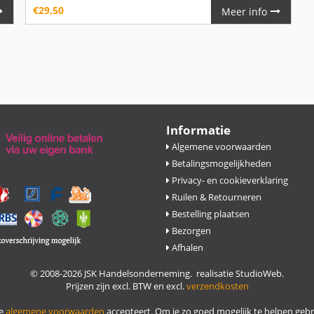
€
29,50
Meer info
Informatie
Algemene voorwaarden
Betalingsmogelijkheden
Privacy- en cookieverklaring
Ruilen & Retourneren
Bestelling plaatsen
Bezorgen
Afhalen
© 2008-2026 JSK Handelsonderneming. realisatie
StudioWeb
.
Prijzen zijn excl. BTW en excl.
verzendkosten
de
algemene voorwaarden
accepteert. Om je zo goed mogelijk te helpen geb