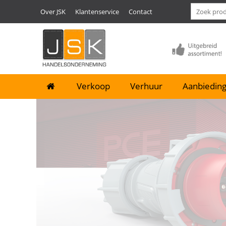
Over JSK
Klantenservice
Contact
Verkoop
Verhuur
Aanbieding