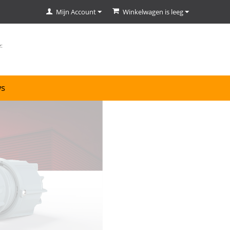
Mijn Account
Winkelwagen is leeg
ws