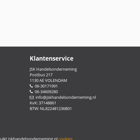
Klantenservice
JSK Handelsonderneming
Postbus 217
1130 AE VOLENDAM
06-30171991
06-34609280
info@jskhandelsonderneming.nl
KvK: 37148861
BTW: NL822481236B01
ruikt jskhandelsonderneming.nl
cookies