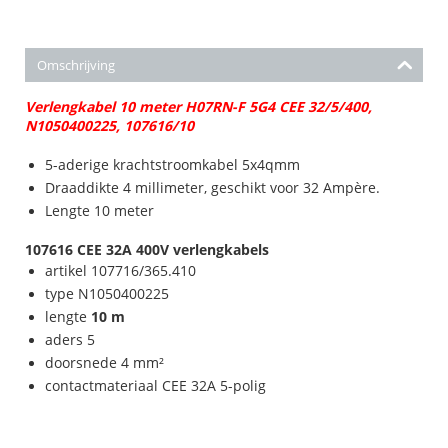
Omschrijving
Verlengkabel 10 meter H07RN-F 5G4 CEE 32/5/400,
N1050400225, 107616/10
5-aderige krachtstroomkabel 5x4qmm
Draaddikte 4 millimeter, geschikt voor 32 Ampère.
Lengte 10 meter
107616 CEE 32A 400V verlengkabels
artikel 107716/365.410
type N1050400225
lengte
10 m
aders 5
doorsnede 4 mm²
contactmateriaal CEE 32A 5-polig